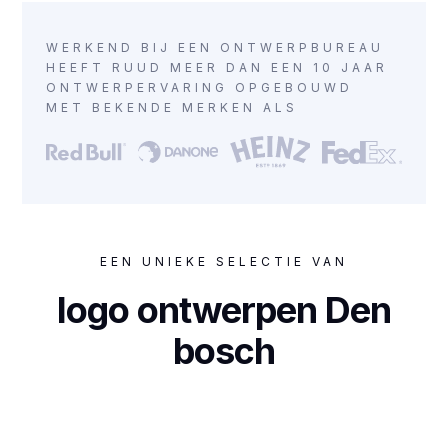
WERKEND BIJ EEN ONTWERPBUREAU
HEEFT RUUD MEER DAN EEN 10 JAAR
ONTWERPERVARING OPGEBOUWD
MET BEKENDE MERKEN ALS
EEN UNIEKE SELECTIE VAN
logo ontwerpen Den
bosch